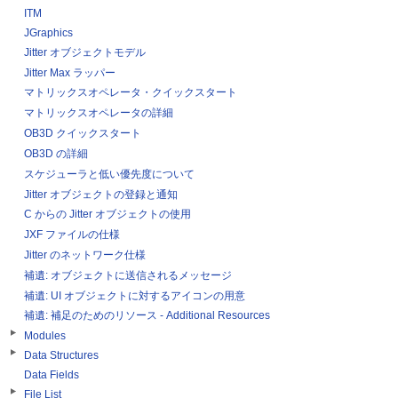
ITM
JGraphics
Jitter オブジェクトモデル
Jitter Max ラッパー
マトリックスオペレータ・クイックスタート
マトリックスオペレータの詳細
OB3D クイックスタート
OB3D の詳細
スケジューラと低い優先度について
Jitter オブジェクトの登録と通知
C からの Jitter オブジェクトの使用
JXF ファイルの仕様
Jitter のネットワーク仕様
補遺: オブジェクトに送信されるメッセージ
補遺: UI オブジェクトに対するアイコンの用意
補遺: 補足のためのリソース - Additional Resources
Modules
Data Structures
Data Fields
File List